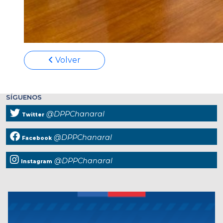
Volver
SÍGUENOS
@DPPChanaral
Twitter
@DPPChanaral
Facebook
@DPPChanaral
Instagram