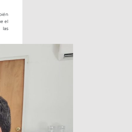
bién
e el
 las