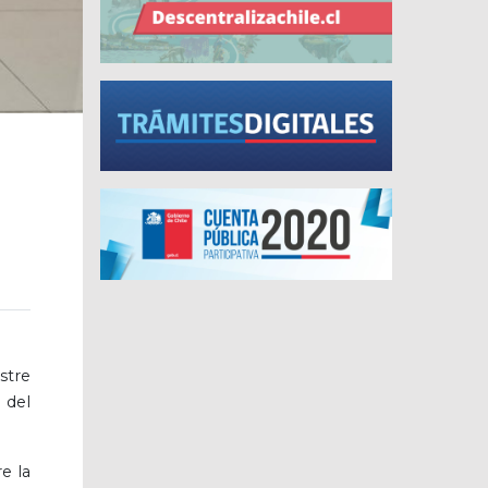
stre
 del
re la