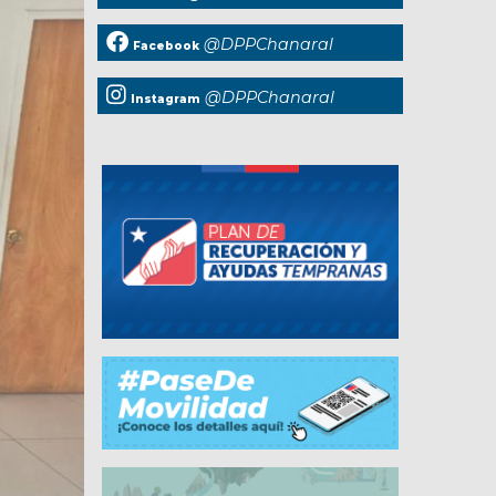
@DPPChanaral
Facebook
@DPPChanaral
Instagram