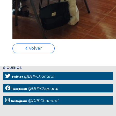
Volver
SÍGUENOS
@DPPChanaral
Twitter
@DPPChanaral
Facebook
@DPPChanaral
Instagram