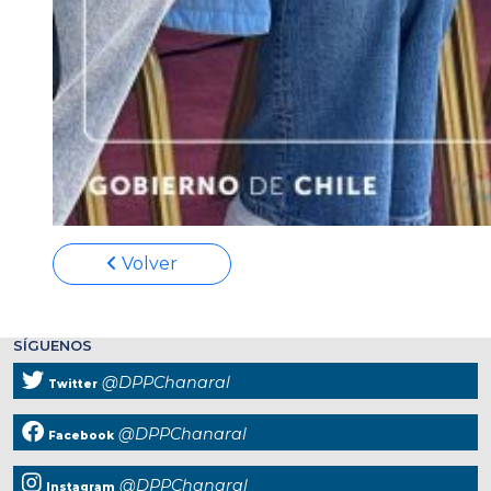
Volver
SÍGUENOS
@DPPChanaral
Twitter
@DPPChanaral
Facebook
@DPPChanaral
Instagram