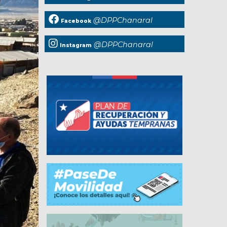
@DPPChanaral
Facebook
@DPPChanaral
Instagram